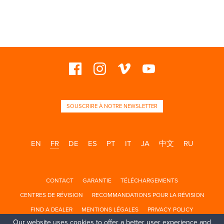
MODEL
PREVIOU
 MODEL
PREVIOU
S MODEL
PREVIO
S MODEL
US MODEL
OUS MODEL
IOUS MODEL
VIOUS MODEL
EVIOUS MODEL
REVIOUS MODEL
PREVIOUS MODEL
SOUSCRIRE À NOTRE NEWSLETTER
EN
FR
DE
ES
PT
IT
JA
中文
RU
CONTACT
GARANTIE
TÉLÉCHARGEMENTS
CENTRES DE RÉVISION
RECOMMANDATIONS POUR LA RÉVISION
FIND A DEALER
MENTIONS LÉGALES
PRIVACY POLICY
Our website uses cookies to offer a better user experience and