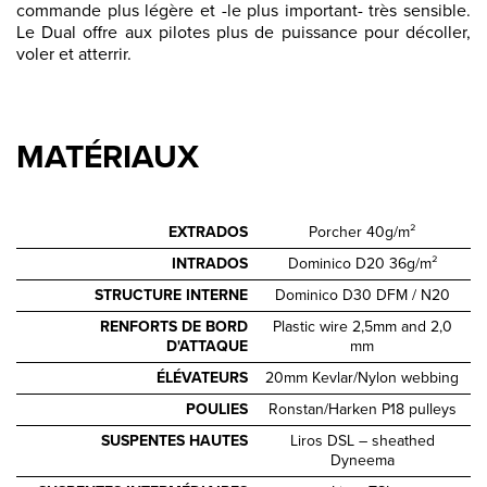
commande plus légère et -le plus important- très sensible.
Le Dual offre aux pilotes plus de puissance pour décoller,
voler et atterrir.
MATÉRIAUX
EXTRADOS
Porcher 40g/m²
INTRADOS
Dominico D20 36g/m²
STRUCTURE INTERNE
Dominico D30 DFM / N20
RENFORTS DE BORD
Plastic wire 2,5mm and 2,0
D'ATTAQUE
mm
ÉLÉVATEURS
20mm Kevlar/Nylon webbing
POULIES
Ronstan/Harken P18 pulleys
SUSPENTES HAUTES
Liros DSL – sheathed
Dyneema