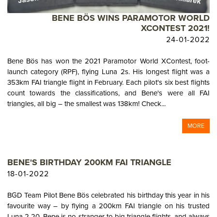
BENE BÖS WINS PARAMOTOR WORLD
XCONTEST 2021!
24-01-2022
Bene Bös has won the 2021 Paramotor World XContest, foot-
launch category (RPF), flying Luna 2s. His longest flight was a
353km FAI triangle flight in February. Each pilot's six best flights
count towards the classifications, and Bene's were all FAI
triangles, all big – the smallest was 138km! Check...
MORE
BENE'S BIRTHDAY 200KM FAI TRIANGLE
18-01-2022
BGD Team Pilot Bene Bös celebrated his birthday this year in his
favourite way – by flying a 200km FAI triangle on his trusted
Luna 2 20. Bene is no stranger to big triangle flights, and always