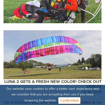
PREVIOUS MODEL
PREVIOUS MODEL
PREVIOUS MODEL
PREVIOUS MODEL
PREVIOUS MODEL
PREVIOUS MODEL
PREVIOUS MODE
PREVIOUS MOD
LUNA 2 GETS A FRESH NEW COLOR! CHECK OUT
VENUS!
Our website uses cookies to offer a better user experience and
17-10-2019
we consider that you are accepting their use if you keep
browsing the website.
I understand
Full of trademark BGD color Venus is the latest addition to the