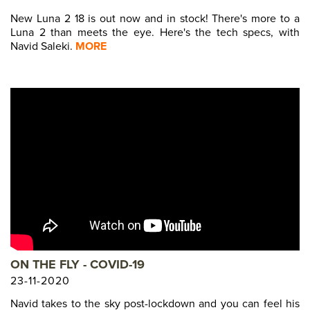
New Luna 2 18 is out now and in stock! There's more to a
Luna 2 than meets the eye. Here's the tech specs, with
Navid Saleki.
MORE
ON THE FLY - COVID-19
23-11-2020
Navid takes to the sky post-lockdown and you can feel his