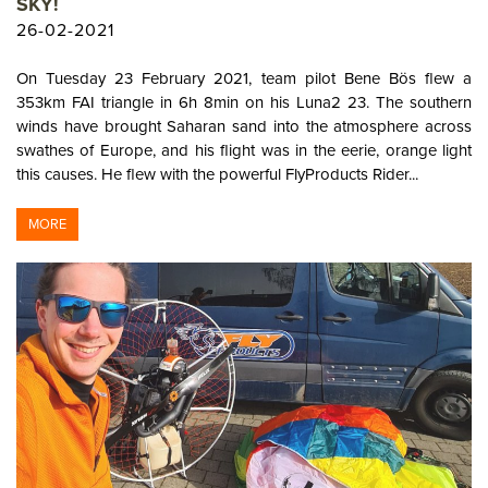
SKY!
26-02-2021
On Tuesday 23 February 2021, team pilot Bene Bös flew a
353km FAI triangle in 6h 8min on his Luna2 23. The southern
winds have brought Saharan sand into the atmosphere across
swathes of Europe, and his flight was in the eerie, orange light
this causes. He flew with the powerful FlyProducts Rider...
MORE