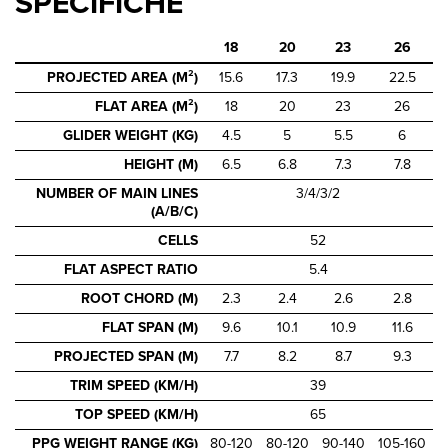
SPECIFICHE
18
20
23
26
PROJECTED AREA (M²)
15.6
17.3
19.9
22.5
FLAT AREA (M²)
18
20
23
26
GLIDER WEIGHT (KG)
4.5
5
5.5
6
HEIGHT (M)
6.5
6.8
7.3
7.8
NUMBER OF MAIN LINES
3/4/3/2
(A/B/C)
CELLS
52
FLAT ASPECT RATIO
5.4
ROOT CHORD (M)
2.3
2.4
2.6
2.8
FLAT SPAN (M)
9.6
10.1
10.9
11.6
PROJECTED SPAN (M)
7.7
8.2
8.7
9.3
TRIM SPEED (KM/H)
39
TOP SPEED (KM/H)
65
PPG WEIGHT RANGE (KG)
80-120
80-120
90-140
105-160