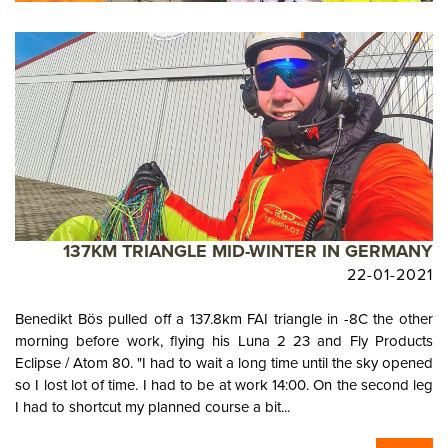
137KM TRIANGLE MID-WINTER IN GERMANY
22-01-2021
Benedikt Bös pulled off a 137.8km FAI triangle in -8C the other
morning before work, flying his Luna 2 23 and Fly Products
Eclipse / Atom 80. "I had to wait a long time until the sky opened
so I lost lot of time. I had to be at work 14:00. On the second leg
I had to shortcut my planned course a bit...