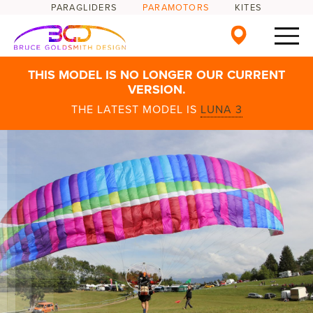
PARAGLIDERS
PARAMOTORS
KITES
THIS MODEL IS NO LONGER OUR CURRENT
VERSION.
THE LATEST MODEL IS
LUNA 3