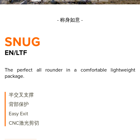
- 称身如意 -
SNUG
EN/LTF
The perfect all rounder in a comfortable lightweight
package.
半交叉支撑
背部保护
Easy Exit
CNC激光剪切