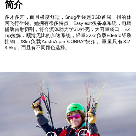
简介
多才多艺，而且极度舒适，Snug坐袋是BGD首屈一指的休
闲飞行坐袋。她拥有很多特点，Easy exit後备伞系统，电脑
辅助雷射切割，符合流体动力学3D外壳，大容量袋口，EZ-
zip拉炼，顺滑无比的加速系统，轻量22kn负载Edelrid铝质
挂钩，18kn负载AustriAlpin COBRA™快扣。重量只有3.2-
3.5kg，而且有不同颜色选择。