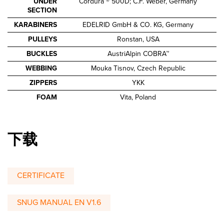
UNDER
Cordura ® 500D; C.F. Weber, Germany
SECTION
KARABINERS
EDELRID GmbH & CO. KG, Germany
PULLEYS
Ronstan, USA
BUCKLES
AustriAlpin COBRA™
WEBBING
Mouka Tisnov, Czech Republic
ZIPPERS
YKK
FOAM
Vita, Poland
下载
CERTIFICATE
SNUG MANUAL EN V1.6