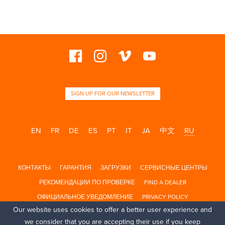
SIGN UP FOR OUR NEWSLETTER
EN
FR
DE
ES
PT
IT
JA
中文
RU
КОНТАКТЫ
ГАРАНТИЯ
ЗАГРУЗКИ
СЕРВИСНЫЕ ЦЕНТРЫ
РЕКОМЕНДАЦИИ ПО ПРОВЕРКЕ
FIND A DEALER
ОФИЦИАЛЬНОЕ УВЕДОМЛЕНИЕ
PRIVACY POLICY
Our website uses cookies to offer a better user experience and
we consider that you are accepting their use if you keep