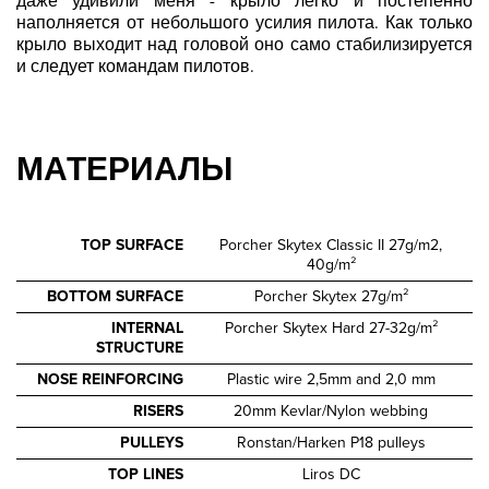
даже удивили меня - крыло легко и постепенно
наполняется от небольшого усилия пилота. Как только
крыло выходит над головой оно само стабилизируется
и следует командам пилотов.
МАТЕРИАЛЫ
TOP SURFACE
Porcher Skytex Classic II 27g/m2,
40g/m²
BOTTOM SURFACE
Porcher Skytex 27g/m²
INTERNAL
Porcher Skytex Hard 27-32g/m²
STRUCTURE
NOSE REINFORCING
Plastic wire 2,5mm and 2,0 mm
RISERS
20mm Kevlar/Nylon webbing
PULLEYS
Ronstan/Harken P18 pulleys
TOP LINES
Liros DC